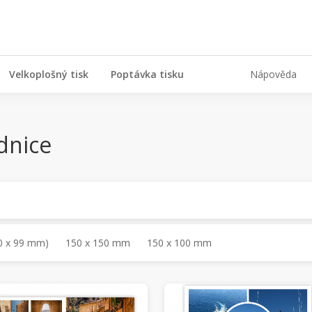
Velkoplošný tisk
Poptávka tisku
Nápověda
dnice
0 x 99 mm)
150 x 150 mm
150 x 100 mm