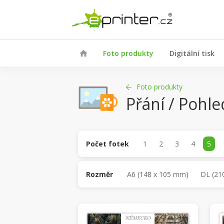
Foto produkty
Digitální tisk
Foto produkty
Přání / Pohle
Počet fotek
1
2
3
4
5
Rozměr
A6 (148 x 105 mm)
DL (21