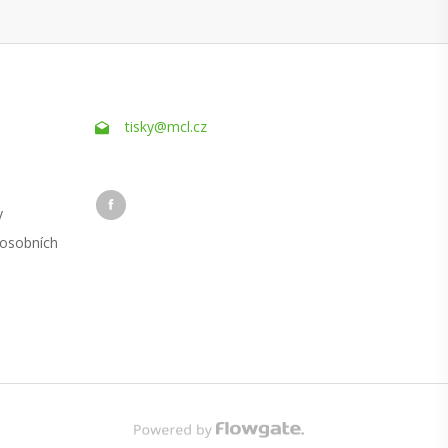
tisky@mcl.cz
y
 osobních