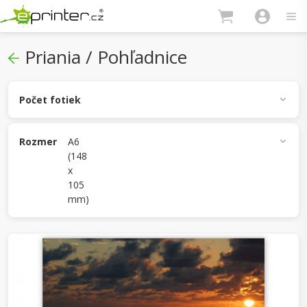
Priania / Pohľadnice
Počet fotiek
1
2
3
4
5
Rozmer
A6
(148
x
A6 (148 x 105 mm)
DL (210 x 99 mm)
105
mm)
150 x 150 mm
150 x 100 mm