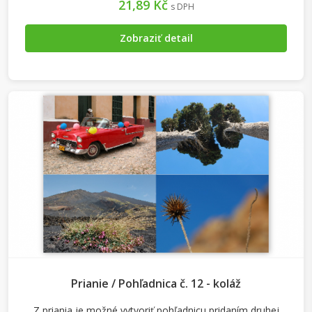
21,89 Kč
s DPH
Zobraziť detail
Prianie / Pohľadnica č. 12 - koláž
Z priania je možné vytvoriť pohľadnicu pridaním druhej