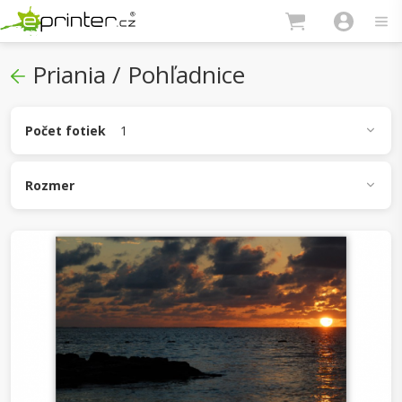
Priania / Pohľadnice
Počet fotiek
1
1
2
3
4
5
Rozmer
A6 (148 x 105 mm)
DL (210 x 99 mm)
150 x 150 mm
150 x 100 mm