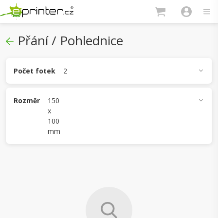
Přání / Pohlednice
Počet fotek
2
1
2
3
4
5
Rozměr
150
x
100
A6 (148 x 105 mm)
DL (210 x 99 mm)
mm
150 x 150 mm
150 x 100 mm