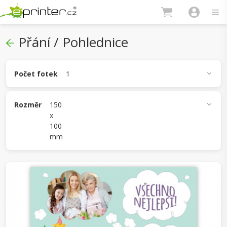
Přání / Pohlednice
Počet fotek
1
1
2
3
4
5
Rozměr
150
x
100
A6 (148 x 105 mm)
DL (210 x 99 mm)
mm
150 x 150 mm
150 x 100 mm