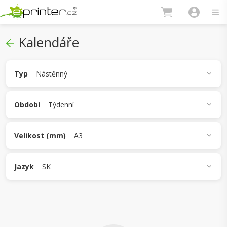
Kalendáře
Typ
Nástěnný
Stolní
Nástěnný
Období
Týdenní
Týdenní
Čtrnáctidenní
Měsíční
Velikost (mm)
A3
300 x 140
A4
A3
Jazyk
SK
CZ
SK