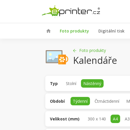
Foto produkty
Digitální tisk
Foto produkty
Kalendáře
Typ
Stolní
Nástěnný
Období
Týdenní
Čtrnáctidenní
M
Velikost (mm)
300 x 140
A4
A3