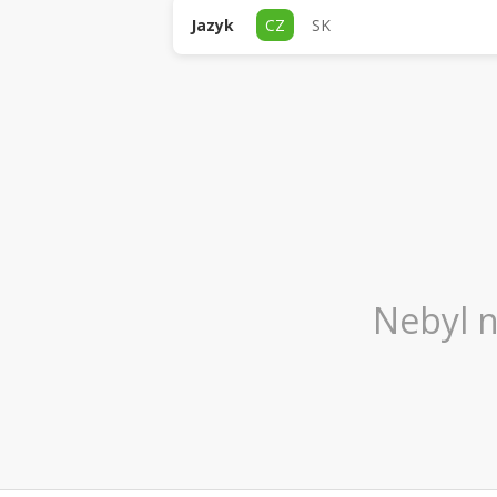
Jazyk
CZ
SK
Nebyl n