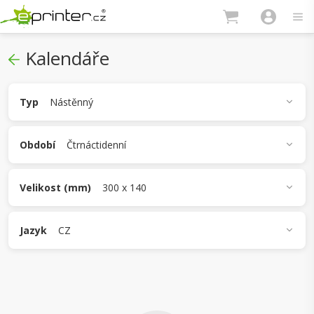
Kalendáře
Typ
Nástěnný
Stolní
Nástěnný
Období
Čtrnáctidenní
Týdenní
Čtrnáctidenní
Měsíční
Velikost (mm)
300 x 140
300 x 140
A4
A3
Jazyk
CZ
CZ
SK